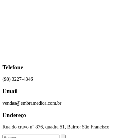
Ir
para
o
conteúdo
Telefone
(98) 3227-4346
Email
vendas@embramedica.com.br
Endereço
Rua do cravo n° 876, quadra 51, Bairro: São Francisco.