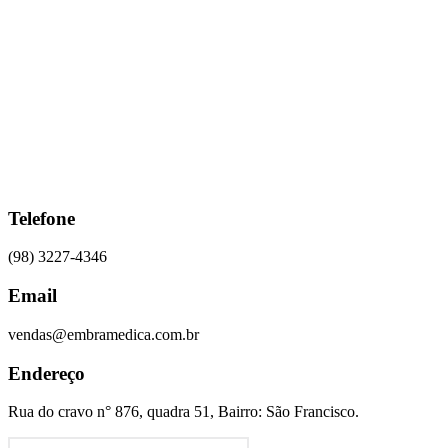
Ir
para
o
conteúdo
Telefone
(98) 3227-4346
Email
vendas@embramedica.com.br
Endereço
Rua do cravo n° 876, quadra 51, Bairro: São Francisco.