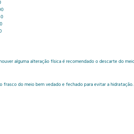
0
0
0
0
0
 houver alguma alteração física é recomendado o descarte do meio
o frasco do meio bem vedado e fechado para evitar a hidratação.