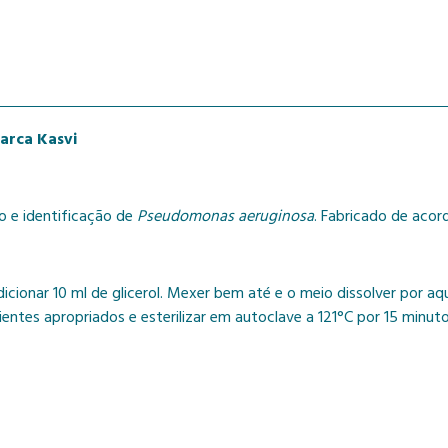
arca Kasvi
vo e identificação de
Pseudomonas aeruginosa
. Fabricado de aco
icionar 10 ml de glicerol. Mexer bem até e o meio dissolver por a
ientes apropriados e esterilizar em autoclave a 121°C por 15 min