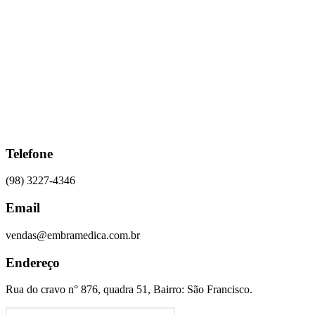
Ir
para
o
conteúdo
Telefone
(98) 3227-4346
Email
vendas@embramedica.com.br
Endereço
Rua do cravo n° 876, quadra 51, Bairro: São Francisco.