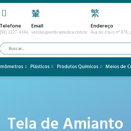
Telefone
Email
Endereço
(98) 3227-4346
vendas@embramedica.com.br
Rua do cravo n° 876, q
rmômetros
Plásticos
Produtos Químicos
Meios de C
Tela de Amianto