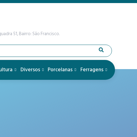
uadra 51, Bairro: São Francisco.
ultura
Diversos
Porcelanas
Ferragens