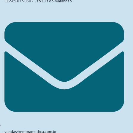
CEP-65.077-050 - São Luís do Maranhão
vendas@embramedica.com.br