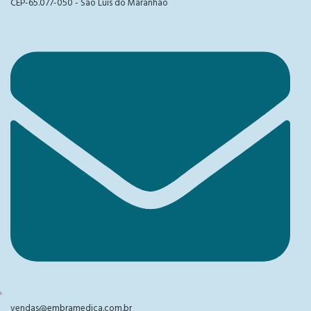
CEP-65.077-050 - São Luís do Maranhão
vendas@embramedica.com.br