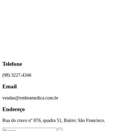
Ir
para
o
conteúdo
Telefone
(98) 3227-4346
Email
vendas@embramedica.com.br
Endereço
Rua do cravo n° 876, quadra 51, Bairro: São Francisco.