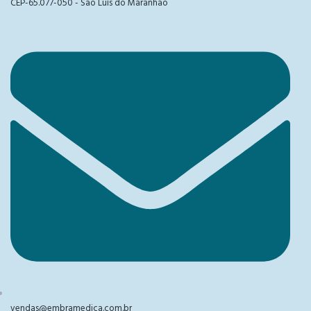
CEP-65.077-050 - São Luís do Maranhão
vendas@embramedica.com.br