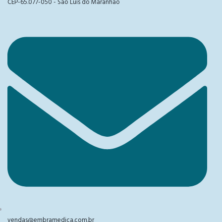
CEP-65.077-050 - São Luís do Maranhão
vendas@embramedica.com.br