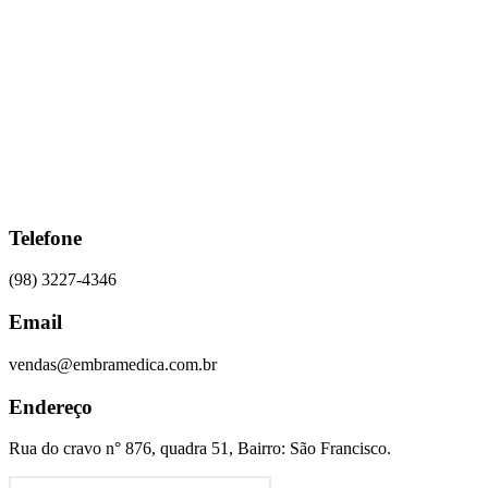
Ir
para
o
conteúdo
Telefone
(98) 3227-4346
Email
vendas@embramedica.com.br
Endereço
Rua do cravo n° 876, quadra 51, Bairro: São Francisco.