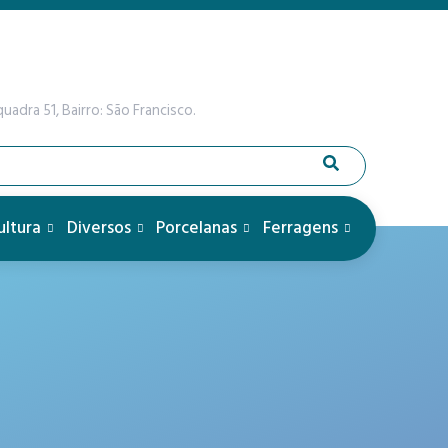
uadra 51, Bairro: São Francisco.
ultura
Diversos
Porcelanas
Ferragens