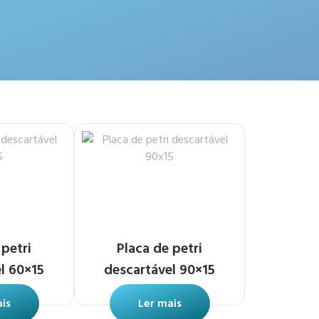
 petri
Placa de petri
l 60×15
descartável 90×15
is
Ler mais