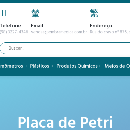
Telefone
Email
Endereço
(98) 3227-4346
vendas@embramedica.com.br
Rua do cravo n° 876, q
rmômetros
Plásticos
Produtos Químicos
Meios de C
Placa de Petri