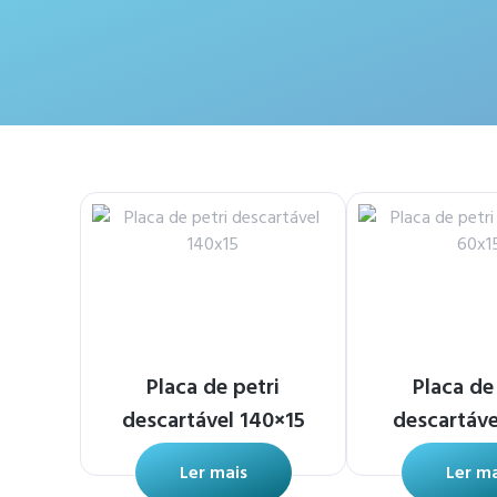
Placa de petri
Placa de
descartável 140×15
descartáve
Ler mais
Ler ma