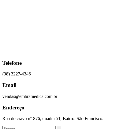
Ir
para
o
conteúdo
Telefone
(98) 3227-4346
Email
vendas@embramedica.com.br
Endereço
Rua do cravo n° 876, quadra 51, Bairro: São Francisco.