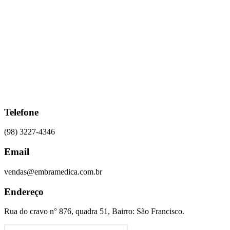
Ir
para
o
conteúdo
Telefone
(98) 3227-4346
Email
vendas@embramedica.com.br
Endereço
Rua do cravo n° 876, quadra 51, Bairro: São Francisco.