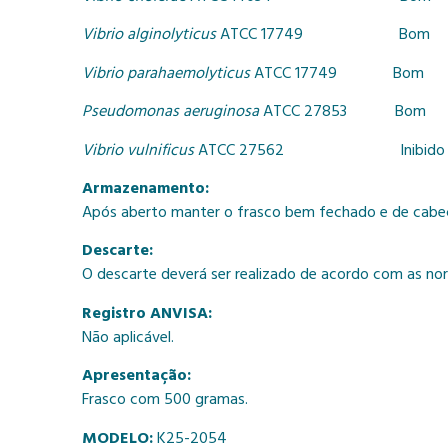
Vibrio alginolyticus
ATCC 17749 B
Vibrio parahaemolyticus
ATCC 17749 Bo
Pseudomonas aeruginosa
ATCC 27853
B
Vibrio vulnificus
ATCC 27562 Inibi
Armazenamento:
Após aberto manter o frasco bem fechado e de cabeça
Descarte:
O descarte deverá ser realizado de acordo com as nor
Registro ANVISA:
Não aplicável.
Apresentação:
Frasco com 500 gramas.
MODELO:
K25-2054