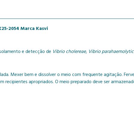
 K25-2054 Marca Kasvi
 isolamento e detecção de
Vibrio cholereae
,
Vibrio parahaemolyti
lada. Mexer bem e dissolver o meio com frequente agitação. Ferve
cipientes apropriados. O meio preparado deve ser armazenado 