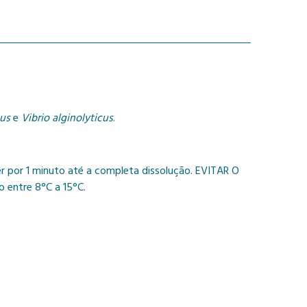
cus
e
Vibrio alginolyticus
.
r por 1 minuto até a completa dissolução. EVITAR O
entre 8°C a 15°C.