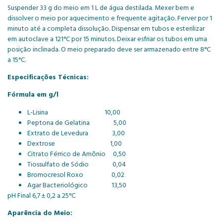
Suspender 33 g do meio em 1 L de água destilada. Mexer bem e
dissolver o meio por aquecimento e frequente agitação. Ferver por 1
minuto até a completa dissolução. Dispensar em tubos e esterilizar
em autoclave a 121°C por 15 minutos. Deixar esfriar os tubos em uma
posição inclinada. O meio preparado deve ser armazenado entre 8°C
a 15°C.
Especificações Técnicas:
Fórmula em g/l
L-Lisina 10,00
Peptona de Gelatina 5,00
Extrato de Levedura 3,00
Dextrose 1,00
Citrato Férrico de Amônio 0,50
Tiossulfato de Sódio 0,04
Bromocresol Roxo 0,02
Agar Bacteriológico 13,50
pH Final 6,7 ± 0,2 a 25°C
Aparência do Meio: