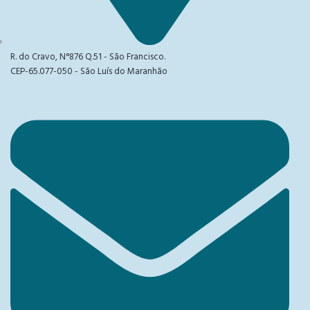
R. do Cravo, N°876 Q.51 - São Francisco.
CEP-65.077-050 - São Luís do Maranhão