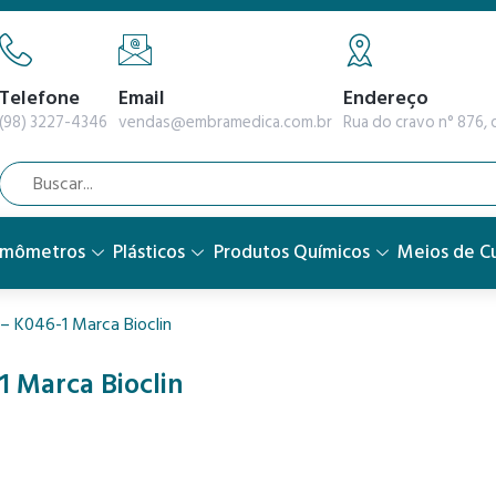
Telefone
Email
Endereço
(98) 3227-4346
vendas@embramedica.com.br
Rua do cravo n° 876, q
rmômetros
Plásticos
Produtos Químicos
Meios de Cu
 – K046-1 Marca Bioclin
1 Marca Bioclin