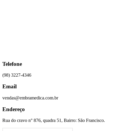
Ir
para
o
conteúdo
Telefone
(98) 3227-4346
Email
vendas@embramedica.com.br
Endereço
Rua do cravo n° 876, quadra 51, Bairro: São Francisco.