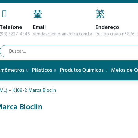
Telefone
Email
Endereço
(98) 3227-4346
vendas@embramedica.com.br
Rua do cravo n° 876, q
rmômetros
Plásticos
Produtos Químicos
Meios de C
ML) – K108-2 Marca Bioclin
Marca Bioclin