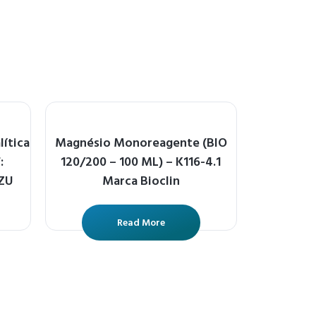
lítica
Magnésio Monoreagente (BIO
:
120/200 – 100 ML) – K116-4.1
ZU
Marca Bioclin
Read More