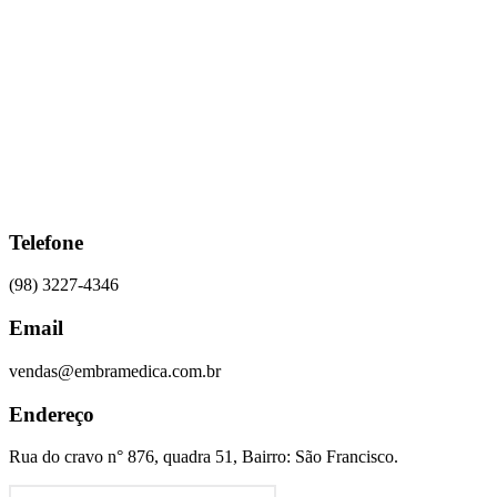
Ir
para
o
conteúdo
Telefone
(98) 3227-4346
Email
vendas@embramedica.com.br
Endereço
Rua do cravo n° 876, quadra 51, Bairro: São Francisco.