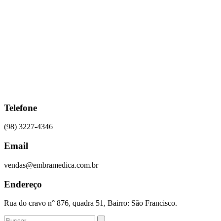
Ir
para
o
conteúdo
Telefone
(98) 3227-4346
Email
vendas@embramedica.com.br
Endereço
Rua do cravo n° 876, quadra 51, Bairro: São Francisco.