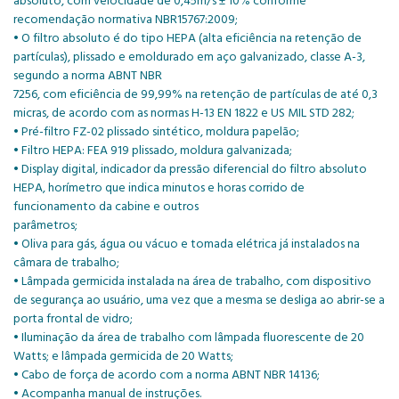
absoluto, com velocidade de 0,45m/s ± 10% conforme
recomendação normativa NBR15767:2009;
• O filtro absoluto é do tipo HEPA (alta eficiência na retenção de
partículas), plissado e emoldurado em aço galvanizado, classe A-3,
segundo a norma ABNT NBR
7256, com eficiência de 99,99% na retenção de partículas de até 0,3
micras, de acordo com as normas H-13 EN 1822 e US MIL STD 282;
• Pré-filtro FZ-02 plissado sintético, moldura papelão;
• Filtro HEPA: FEA 919 plissado, moldura galvanizada;
• Display digital, indicador da pressão diferencial do filtro absoluto
HEPA, horímetro que indica minutos e horas corrido de
funcionamento da cabine e outros
parâmetros;
• Oliva para gás, água ou vácuo e tomada elétrica já instalados na
câmara de trabalho;
• Lâmpada germicida instalada na área de trabalho, com dispositivo
de segurança ao usuário, uma vez que a mesma se desliga ao abrir-se a
porta frontal de vidro;
• Iluminação da área de trabalho com lâmpada fluorescente de 20
Watts; e lâmpada germicida de 20 Watts;
• Cabo de força de acordo com a norma ABNT NBR 14136;
• Acompanha manual de instruções.