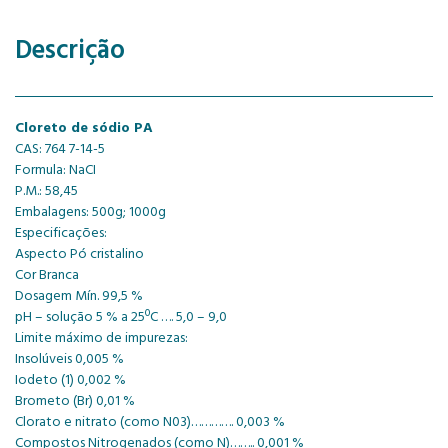
Descrição
Cloreto de sódio PA
CAS: 764 7-14-5
Formula: NaCI
P.M.: 58,45
Embalagens: 500g; 1000g
Especificações:
Aspecto Pó cristalino
Cor Branca
Dosagem Mín. 99,5 %
pH – solução 5 % a 25ºC …. 5,0 – 9,0
Limite máximo de impurezas:
Insolúveis 0,005 %
Iodeto (1) 0,002 %
Brometo (Br) 0,01 %
Clorato e nitrato (como N03)…………. 0,003 %
Compostos Nitrogenados (como N)…….. 0,001 %