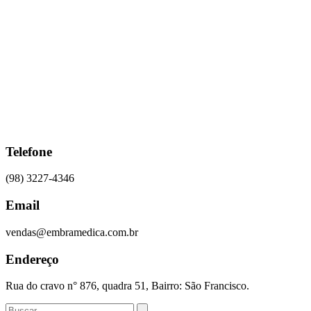
Ir
para
o
conteúdo
Telefone
(98) 3227-4346
Email
vendas@embramedica.com.br
Endereço
Rua do cravo n° 876, quadra 51, Bairro: São Francisco.