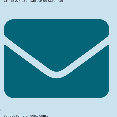
CEP-65.077-050 - São Luís do Maranhão
vendas@embramedica.com.br