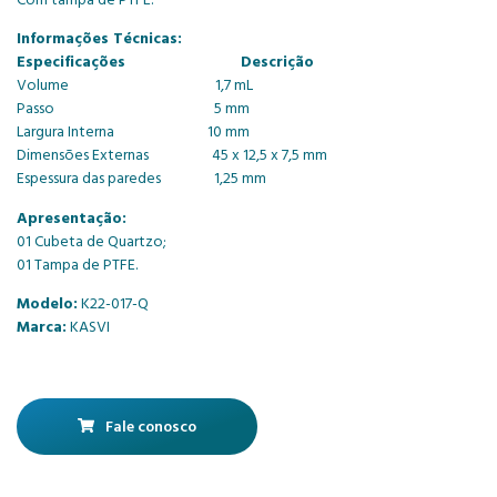
Informações Técnicas:
Especificações Descrição
Volume 1,7 mL
Passo 5 mm
Largura Interna 10 mm
Dimensões Externas 45 x 12,5 x 7,5 mm
Espessura das paredes 1,25 mm
Apresentação:
01 Cubeta de Quartzo;
01 Tampa de PTFE.
Modelo:
K22-017-Q
Marca:
KASVI
Fale conosco