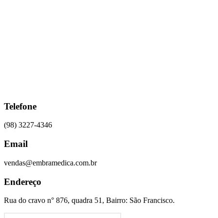
Ir
para
o
conteúdo
Telefone
(98) 3227-4346
Email
vendas@embramedica.com.br
Endereço
Rua do cravo n° 876, quadra 51, Bairro: São Francisco.