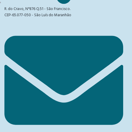
R. do Cravo, N°876 Q.51 - São Francisco.
CEP-65.077-050 - São Luís do Maranhão