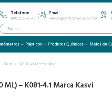
Telefone
Email
(98) 3227-4346
vendas@embramedica.com.br
rmômetros
Plásticos
Produtos Químicos
Meios de Cu
0 – 50 ML) – K081-4.1 Marca Kasvi
50 ML) – K081-4.1 Marca Kasvi