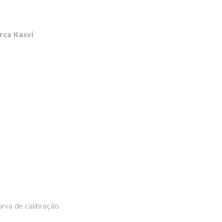
rca Kasvi
urva de calibração.