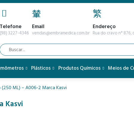
Telefone
Email
Endereço
(98) 3227-4346
vendas@embramedica.com.br
Rua do cravo n° 876, q
rmômetros
Plásticos
Produtos Químicos
Meios de C
o (250 ML) – A006-2 Marca Kasvi
a Kasvi