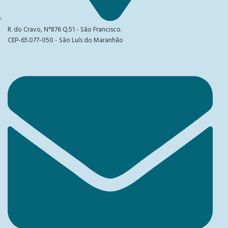
R. do Cravo, N°876 Q.51 - São Francisco.
CEP-65.077-050 - São Luís do Maranhão