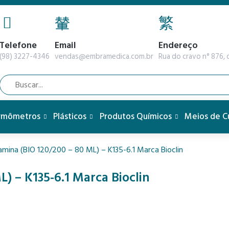
Telefone
Email
Endereço
(98) 3227-4346
vendas@embramedica.com.br
Rua do cravo n° 876, q
rmômetros
Plásticos
Produtos Químicos
Meios de C
amina (BIO 120/200 – 80 ML) – K135-6.1 Marca Bioclin
) – K135-6.1 Marca Bioclin