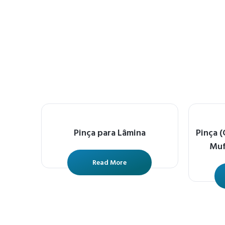
Pinça para Lâmina
Pinça 
Muf
Read More