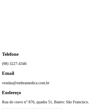
Ir
para
o
conteúdo
Telefone
(98) 3227-4346
Email
vendas@embramedica.com.br
Endereço
Rua do cravo n° 876, quadra 51, Bairro: São Francisco.