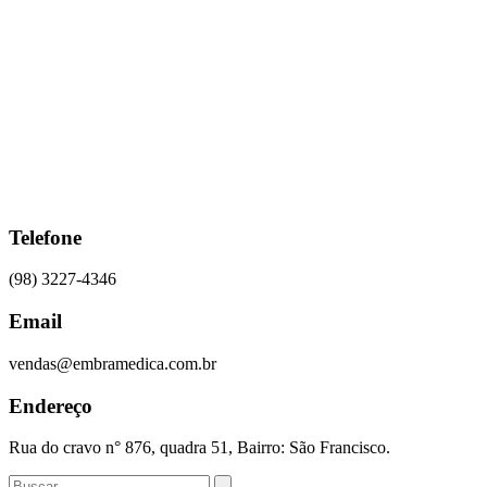
Ir
para
o
conteúdo
Telefone
(98) 3227-4346
Email
vendas@embramedica.com.br
Endereço
Rua do cravo n° 876, quadra 51, Bairro: São Francisco.