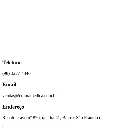
Ir
para
o
conteúdo
Telefone
(98) 3227-4346
Email
vendas@embramedica.com.br
Endereço
Rua do cravo n° 876, quadra 51, Bairro: São Francisco.