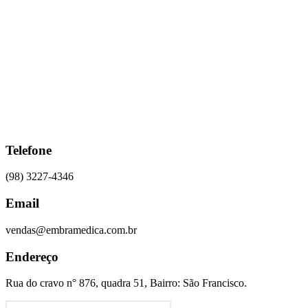
Ir
para
o
conteúdo
Telefone
(98) 3227-4346
Email
vendas@embramedica.com.br
Endereço
Rua do cravo n° 876, quadra 51, Bairro: São Francisco.