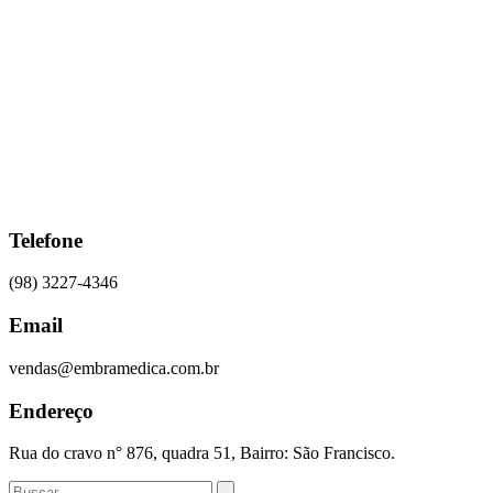
Ir
para
o
conteúdo
Telefone
(98) 3227-4346
Email
vendas@embramedica.com.br
Endereço
Rua do cravo n° 876, quadra 51, Bairro: São Francisco.