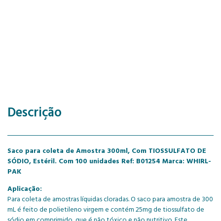
Descrição
Saco para coleta de Amostra 300ml, Com TIOSSULFATO DE
SÓDIO, Estéril. Com 100 unidades Ref: B01254 Marca: WHIRL-
PAK
Aplicação:
Para coleta de amostras líquidas cloradas. O saco para amostra de 300
mL é feito de polietileno virgem e contém 25mg de tiossulfato de
sódio em comprimido, que é não tóxico e não nutritivo. Este