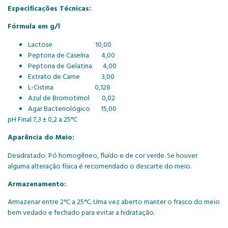
Especificações Técnicas:
Fórmula em g/l
Lactose 10,00
Peptona de Caseína 4,00
Peptona de Gelatina 4,00
Extrato de Carne 3,00
L-Cistina 0,128
Azul de Bromotimol 0,02
Agar Bacteriológico 15,00
pH Final 7,3 ± 0,2 a 25°C
Aparência do Meio:
Desidratado: Pó homogêneo, fluído e de cor verde. Se houver
alguma alteração física é recomendado o descarte do meio.
Armazenamento:
Armazenar entre 2°C a 25°C. Uma vez aberto manter o frasco do meio
bem vedado e fechado para evitar a hidratação.