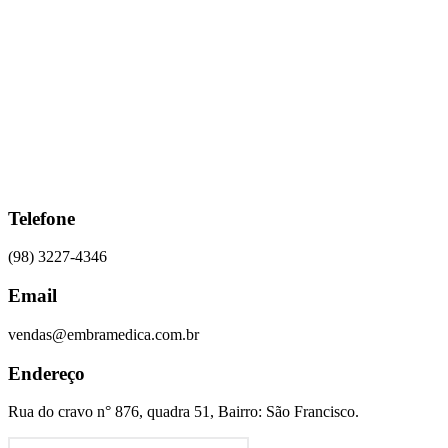
Ir
para
o
conteúdo
Telefone
(98) 3227-4346
Email
vendas@embramedica.com.br
Endereço
Rua do cravo n° 876, quadra 51, Bairro: São Francisco.