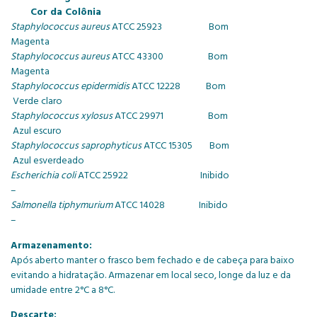
Cor da Colônia
Staphylococcus aureus
ATCC 25923 Bom
Magenta
Staphylococcus aureus
ATCC 43300 Bom
Magenta
Staphylococcus epidermidis
ATCC 12228 Bom
Verde claro
Staphylococcus xylosus
ATCC 29971
Bom
Azul escuro
Staphylococcus saprophyticus
ATCC 15305 Bom
Azul esverdeado
Escherichia coli
ATCC 25922 Inibido
–
Salmonella tiphymurium
ATCC 14028 Inibido
–
Armazenamento:
Após aberto manter o frasco bem fechado e de cabeça para baixo
evitando a hidratação. Armazenar em local seco, longe da luz e da
umidade entre 2°C a 8°C.
Descarte: