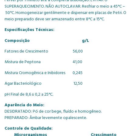
SUPERAQUECIMENTO. NÃO AUTOCLAVAR. Resfriar o meio a 45°C –
50°C. Homogeneizar gentilmente e dispensar em placas de Petri. O
meio preparado deve ser armazenado entre 8°C a 15°C.
Especificações Técnicas:
Composição g/L
Fatores de Crescimento 56,00
Mistura de Peptona 41,00
Mistura Cromogênica e Inibidores 0,245
Agar Bacteriológico 12,50
pH Final de 8,6 ± 0,2 a 25°C.
Aparência do Meio:
DESIDRATADO: Pó de cor bege, fluído e homogêneo.
PREPARADO: Âmbar levemente opalescente.
Controle de Qualidade:
Microrganismos Crescimento