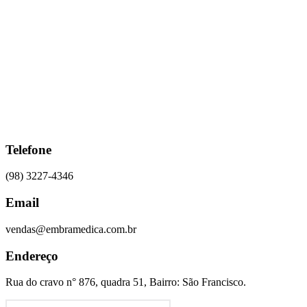
Ir
para
o
conteúdo
Telefone
(98) 3227-4346
Email
vendas@embramedica.com.br
Endereço
Rua do cravo n° 876, quadra 51, Bairro: São Francisco.