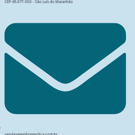
CEP-65.077-050 - São Luís do Maranhão
vendas@embramedica.com.br