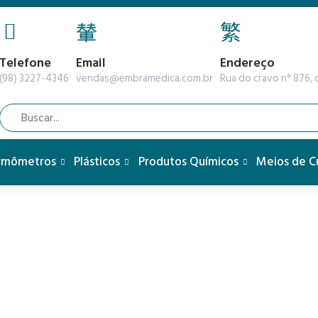
Telefone
Email
Endereço
(98) 3227-4346
vendas@embramedica.com.br
Rua do cravo n° 876, q
rmômetros
Plásticos
Produtos Químicos
Meios de C