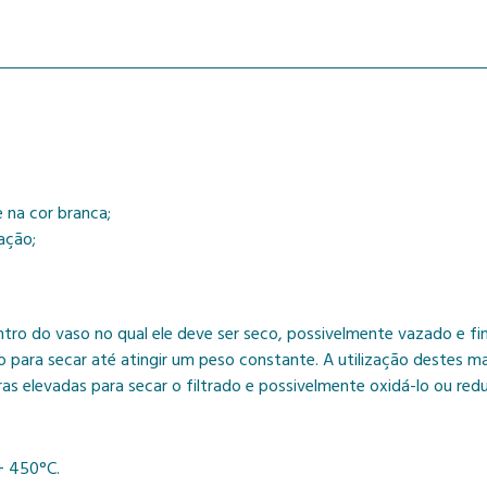
 na cor branca;
ação;
ntro do vaso no qual ele deve ser seco, possivelmente vazado e fi
ara secar até atingir um peso constante. A utilização destes mat
 elevadas para secar o filtrado e possivelmente oxidá-lo ou redu
+ 450°C.