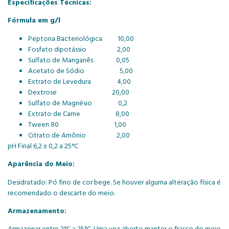
Especificações Técnicas:
Fórmula em g/l
Peptona Bacteriológica 10,00
Fosfato dipotássio 2,00
Sulfato de Manganês 0,05
Acetato de Sódio 5,00
Extrato de Levedura 4,00
Dextrose 20,00
Sulfato de Magnésio 0,2
Extrato de Carne 8,00
Tween 80 1,00
Citrato de Amônio 2,00
pH Final 6,2 ± 0,2 a 25°C
Aparência do Meio:
Desidratado: Pó fino de cor bege. Se houver alguma alteração física é
recomendado o descarte do meio.
Armazenamento:
Armazenar entre 2°C a 25°C. Uma vez aberto manter o frasco do meio