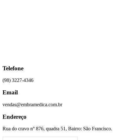
Ir
para
o
conteúdo
Telefone
(98) 3227-4346
Email
vendas@embramedica.com.br
Endereço
Rua do cravo n° 876, quadra 51, Bairro: São Francisco.