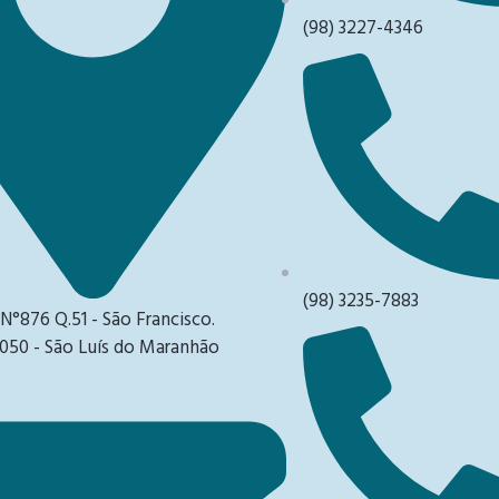
(98) 3227-4346
(98) 3235-7883
 N°876 Q.51 - São Francisco.
050 - São Luís do Maranhão