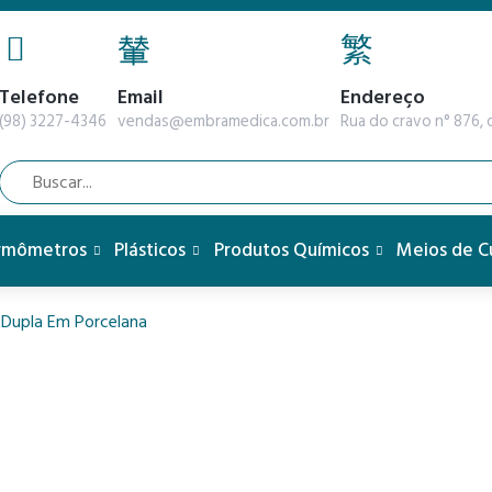
Telefone
Email
Endereço
(98) 3227-4346
vendas@embramedica.com.br
Rua do cravo n° 876, q
rmômetros
Plásticos
Produtos Químicos
Meios de C
 Dupla Em Porcelana