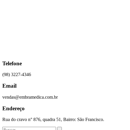
Ir
para
o
conteúdo
Telefone
(98) 3227-4346
Email
vendas@embramedica.com.br
Endereço
Rua do cravo n° 876, quadra 51, Bairro: São Francisco.