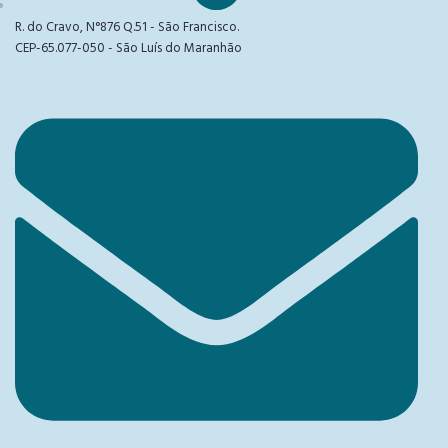
R. do Cravo, N°876 Q.51 - São Francisco.
CEP-65.077-050 - São Luís do Maranhão