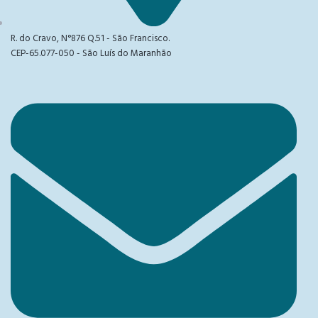
R. do Cravo, N°876 Q.51 - São Francisco.
CEP-65.077-050 - São Luís do Maranhão