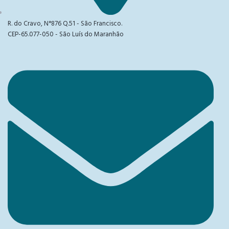
R. do Cravo, N°876 Q.51 - São Francisco.
CEP-65.077-050 - São Luís do Maranhão